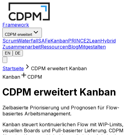
Framework
CDPM erweitert
Scrum
Waterfall
SAFe
Kanban
PRINCE2
Lean
Hybrid
Zusammenarbeit
Ressourcen
Blog
Mitgestalten
EN
DE
Startseite
CDPM erweitert Kanban
Kanban
CDPM
CDPM erweitert Kanban
Zielbasierte Priorisierung und Prognosen für Flow-
basiertes Arbeitsmanagement.
Kanban steuert kontinuierlichen Flow mit WIP-Limits,
visuellen Boards und Pull-basierter Lieferung. CDPM